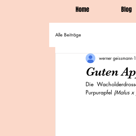
Home
Blog
Alle Beiträge
werner geissmann
1
Guten Ap
Die Wacholderdross
Purpurapfel 
(Malus x 