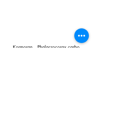
Kormoran -  Phalacrocorax carbo 
Aktuelle Beiträge
Alle ansehen